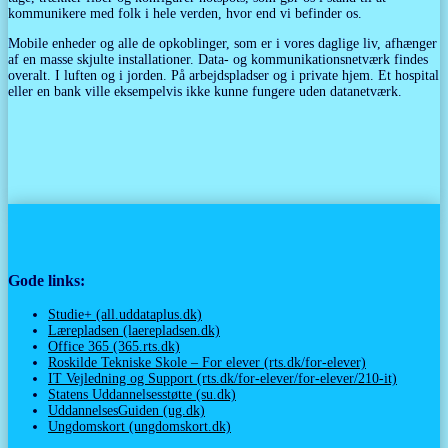
kommunikere med folk i hele verden, hvor end vi befinder os.
Mobile enheder og alle de opkoblinger, som er i vores daglige liv, afhænger
af en masse skjulte installationer. Data- og kommunikationsnetværk findes
overalt. I luften og i jorden. På arbejdspladser og i private hjem. Et hospital
eller en bank ville eksempelvis ikke kunne fungere uden datanetværk.
Gode links:
Studie+ (all.uddataplus.dk)
Lærepladsen (laerepladsen.dk)
Office 365 (365.rts.dk)
Roskilde Tekniske Skole – For elever (rts.dk/for-elever)
IT Vejledning og Support (rts.dk/for-elever/for-elever/210-it)
Statens Uddannelsesstøtte (su.dk)
UddannelsesGuiden (ug.dk)
Ungdomskort (ungdomskort.dk)